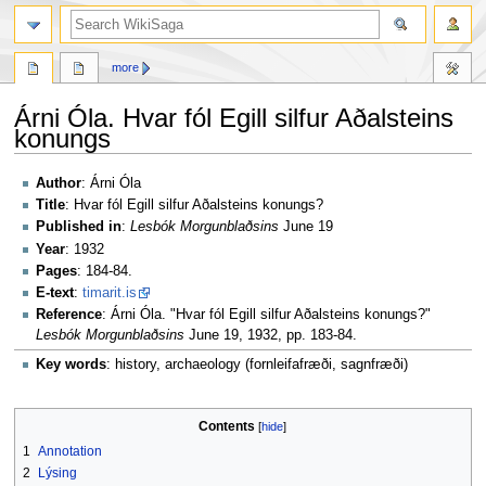
search
more
Árni Óla. Hvar fól Egill silfur Aðalsteins
konungs
Jump
Jump
Author
: Árni Óla
to
to
Title
: Hvar fól Egill silfur Aðalsteins konungs?
navigation
search
Published in
:
Lesbók Morgunblaðsins
June 19
Year
: 1932
Pages
: 184-84.
E-text
:
timarit.is
Reference
: Árni Óla. "Hvar fól Egill silfur Aðalsteins konungs?"
Lesbók Morgunblaðsins
June 19, 1932, pp. 183-84.
Key words
: history, archaeology (fornleifafræði, sagnfræði)
Contents
1
Annotation
2
Lýsing