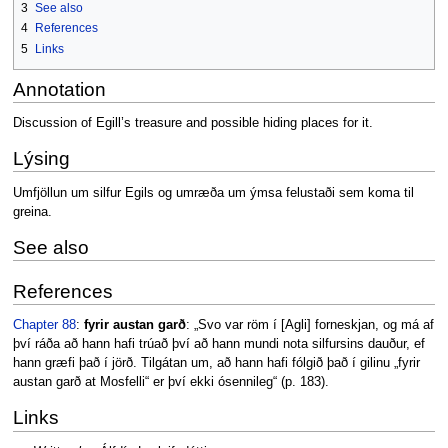
3
See also
4
References
5
Links
Annotation
Discussion of Egill’s treasure and possible hiding places for it.
Lýsing
Umfjöllun um silfur Egils og umræða um ýmsa felustaði sem koma til
greina.
See also
References
Chapter 88
:
fyrir austan garð
: „Svo var röm í [Agli] forneskjan, og má af
því ráða að hann hafi trúað því að hann mundi nota silfursins dauður, ef
hann græfi það í jörð. Tilgátan um, að hann hafi fólgið það í gilinu „fyrir
austan garð at Mosfelli“ er því ekki ósennileg“ (p. 183).
Links